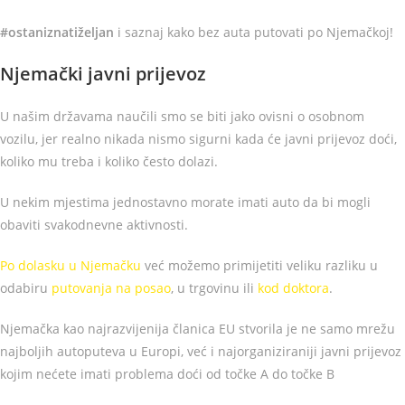
#ostaniznatiželjan
i saznaj kako bez auta putovati po Njemačkoj!
Njemački javni prijevoz
U našim državama naučili smo se biti jako ovisni o osobnom
vozilu, jer realno nikada nismo sigurni kada će javni prijevoz doći,
koliko mu treba i koliko često dolazi.
U nekim mjestima jednostavno morate imati auto da bi mogli
obaviti svakodnevne aktivnosti.
Po dolasku u Njemačku
već možemo primijetiti veliku razliku u
odabiru
putovanja na posao
, u trgovinu ili
kod doktora
.
Njemačka kao najrazvijenija članica EU stvorila je ne samo mrežu
najboljih autoputeva u Europi, već i najorganiziraniji javni prijevoz
kojim nećete imati problema doći od točke A do točke B