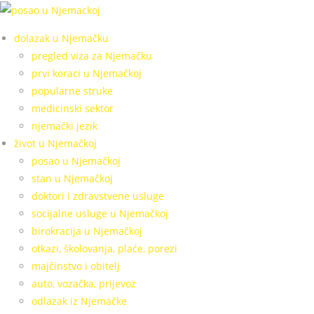
Skip
to
dolazak u Njemačku
content
pregled viza za Njemačku
prvi koraci u Njemačkoj
popularne struke
medicinski sektor
njemački jezik
život u Njemačkoj
posao u Njemačkoj
stan u Njemačkoj
doktori i zdravstvene usluge
socijalne usluge u Njemačkoj
birokracija u Njemačkoj
otkazi, školovanja, plaće, porezi
majčinstvo i obitelj
auto, vozačka, prijevoz
odlazak iz Njemačke