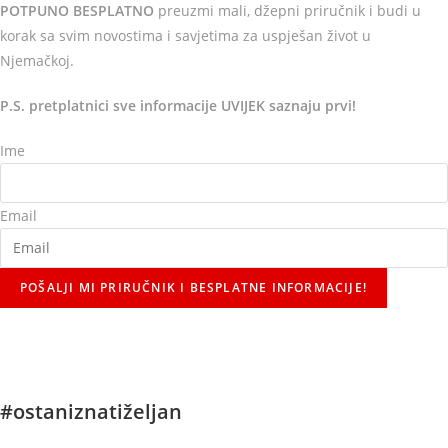
POTPUNO BESPLATNO
preuzmi mali, džepni priručnik i budi u
korak sa svim novostima i savjetima za uspješan život u
Njemačkoj.
P.S. pretplatnici sve informacije UVIJEK saznaju prvi!
Ime
Email
POŠALJI MI PRIRUČNIK I BESPLATNE INFORMACIJE!
#ostaniznatiželjan