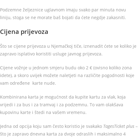
Podzemne željeznice uglavnom imaju svako par minuta novu
liniju, stoga se ne morate baš bojati da ćete negdje zakasniti.
Cijena prijevoza
Što se cijene prijevoza u Njemačkoj tiče, iznenadit ćete se koliko je
zapravo isplativo koristiti usluge javnog prijevoza.
Cijene vožnje u jednom smjeru budu oko 2 € (ovisno koliko zona
idete), a skoro uvijek možete naletjeti na različite pogodnosti koje
vam određene karte nude.
Kombinirana karta je mogućnost da kupite kartu za vlak, koja
vrijedi i za bus i za tramvaj i za podzemnu. To vam olakšava
kupovinu karte i štedi na vašem vremenu.
Jedna od opcija koju sam često koristio je svakako
TagesTicket plus
–
što je zapravo dnevna karta za dvoje odraslih i maksimalno 4