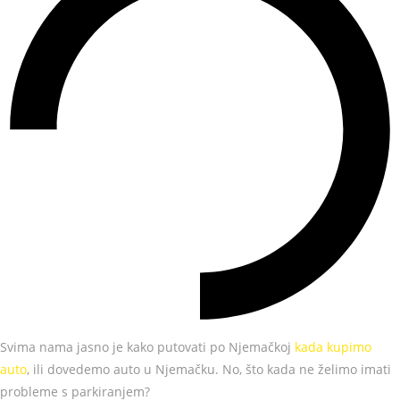
Svima nama jasno je kako putovati po Njemačkoj
kada kupimo
auto
, ili dovedemo auto u Njemačku. No, što kada ne želimo imati
probleme s parkiranjem?