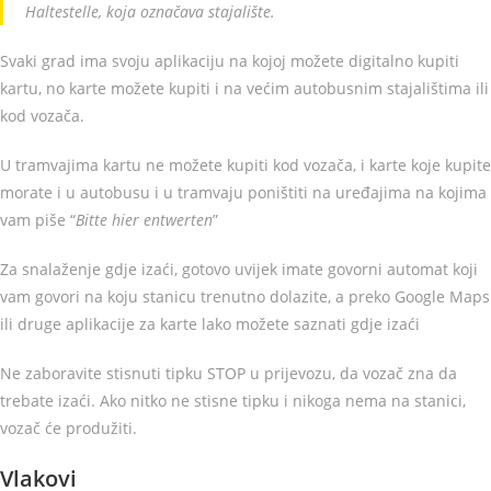
Haltestelle,
koja označava stajalište.
Svaki grad ima svoju aplikaciju na kojoj možete digitalno kupiti
kartu, no karte možete kupiti i na većim autobusnim stajalištima ili
kod vozača.
U tramvajima kartu ne možete kupiti kod vozača, i karte koje kupite
morate i u autobusu i u tramvaju poništiti na uređajima na kojima
vam piše “
Bitte hier entwerten
”
Za snalaženje gdje izaći, gotovo uvijek imate govorni automat koji
vam govori na koju stanicu trenutno dolazite, a preko Google Maps
ili druge aplikacije za karte lako možete saznati gdje izaći
Ne zaboravite stisnuti tipku STOP u prijevozu, da vozač zna da
trebate izaći. Ako nitko ne stisne tipku i nikoga nema na stanici,
vozač će produžiti.
Vlakovi