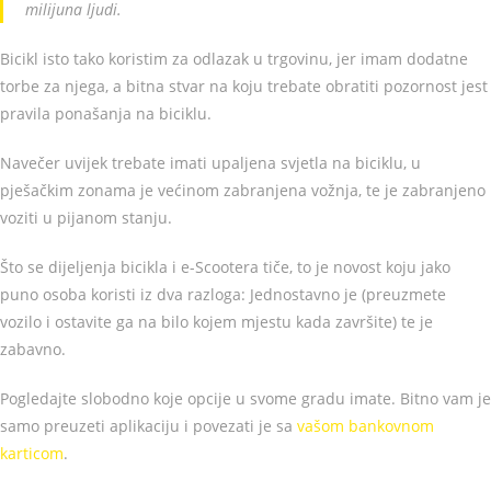
milijuna ljudi.
Bicikl isto tako koristim za odlazak u trgovinu, jer imam dodatne
torbe za njega, a bitna stvar na koju trebate obratiti pozornost jest
pravila ponašanja na biciklu.
Navečer uvijek trebate imati upaljena svjetla na biciklu, u
pješačkim zonama je većinom zabranjena vožnja, te je zabranjeno
voziti u pijanom stanju.
Što se dijeljenja bicikla i e-Scootera tiče, to je novost koju jako
puno osoba koristi iz dva razloga: Jednostavno je (preuzmete
vozilo i ostavite ga na bilo kojem mjestu kada završite) te je
zabavno.
Pogledajte slobodno koje opcije u svome gradu imate. Bitno vam je
samo preuzeti aplikaciju i povezati je sa
vašom bankovnom
karticom
.