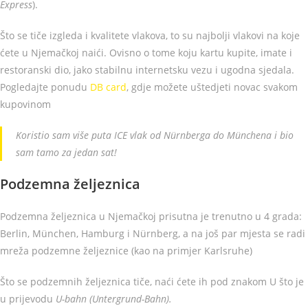
Express
).
Što se tiče izgleda i kvalitete vlakova, to su najbolji vlakovi na koje
ćete u Njemačkoj naići. Ovisno o tome koju kartu kupite, imate i
restoranski dio, jako stabilnu internetsku vezu i ugodna sjedala.
Pogledajte ponudu
DB card
, gdje možete uštedjeti novac svakom
kupovinom
Koristio sam više puta ICE vlak od Nürnberga do Münchena i bio
sam tamo za jedan sat!
Podzemna željeznica
Podzemna željeznica u Njemačkoj prisutna je trenutno u 4 grada:
Berlin, München, Hamburg i Nürnberg, a na još par mjesta se radi
mreža podzemne željeznice (kao na primjer Karlsruhe)
Što se podzemnih željeznica tiče, naći ćete ih pod znakom U što je
u prijevodu
U-bahn (Untergrund-Bahn).