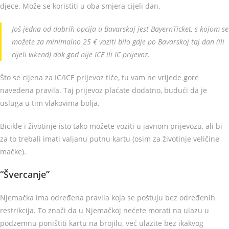
djece. Može se koristiti u oba smjera cijeli dan.
Još jedna od dobrih opcija u Bavarskoj jest BayernTicket, s kojom se
možete za minimalno 25 € voziti bilo gdje po Bavarskoj taj dan (ili
cijeli vikend) dok god nije ICE ili IC prijevoz.
Što se cijena za IC/ICE prijevoz tiče, tu vam ne vrijede gore
navedena pravila. Taj prijevoz plaćate dodatno, budući da je
usluga u tim vlakovima bolja.
Bicikle i životinje isto tako možete voziti u javnom prijevozu, ali bi
za to trebali imati valjanu putnu kartu (osim za životinje veličine
mačke).
“Švercanje”
Njemačka ima određena pravila koja se poštuju bez određenih
restrikcija. To znači da u Njemačkoj nećete morati na ulazu u
podzemnu poništiti kartu na brojilu, već ulazite bez ikakvog