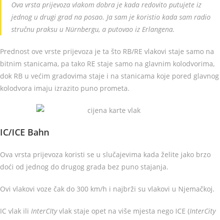
Ova vrsta prijevoza vlakom dobra je kada redovito putujete iz
jednog u drugi grad na posao. Ja sam je koristio kada sam radio
stručnu praksu u Nürnbergu, a putovao iz Erlangena.
Prednost ove vrste prijevoza je ta što RB/RE vlakovi staje samo na
bitnim stanicama, pa tako RE staje samo na glavnim kolodvorima,
dok RB u većim gradovima staje i na stanicama koje pored glavnog
kolodvora imaju izrazito puno prometa.
IC/ICE Bahn
Ova vrsta prijevoza koristi se u slučajevima kada želite jako brzo
doći od jednog do drugog grada bez puno stajanja.
Ovi vlakovi voze čak do 300 km/h i najbrži su vlakovi u Njemačkoj.
IC vlak ili
InterCIty
vlak staje opet na više mjesta nego ICE (
InterCity