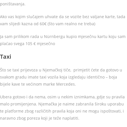
poništavanja.
Ako vas kojim slučajem uhvate da se vozite bez valjane karte, tada
vam slijedi kazna od 60€ (što vam realno ne treba)
Ja sam prilikom rada u Nürnbergu kupio mjesečnu kartu koju sam
plaćao svega 105 € mjesečno
Taxi
Što se taxi prijevoza u Njemačkoj tiče, primjetit ćete da gotovo u
svakom gradu imate taxi vozila koja izgledaju identično – boja
bijele kave te većinom marke Mercedes.
Ubera gotovo i da nema, osim u nekim iznimkama, gdje su pravila
malo promijenjena. Njemačka je naime zabranila široku uporabu
te platforme zbog različitih pravila koja oni ne mogu ispoštovati, i
naravno zbog poreza koji je teže naplatiti.