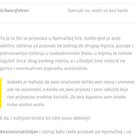
Schwarzfahren
švercati se, voziti se bez karte
To je to što se prijevoza u Njemačkoj tiče. Koliko god je auto
odlično rješenje za putovati od jednog do drugog mjesta, postoje i
jednostavnija rješenja u svakodnevnom životu u kojima se nećete
izgubiti živce zbog parking mjesta, a i uštedjet ćete nešto € na
gorivu i eventualnom popravku automobila.
Svakako je najbolje da sami izračunate koliko vam novca i vremena
ode na automobil, a koliko na javni prijevoz i sami odlučite koje
ćete prijevozno sredstvo koristiti. Za veću kupovinu vam ionako
treba osobno vozilo.
E da, i vožnjom bicikla bit ćete puno aktivniji!
#ostaniznatiželjan
i saznaj kako lakše putovati po Njemačkoj i uz