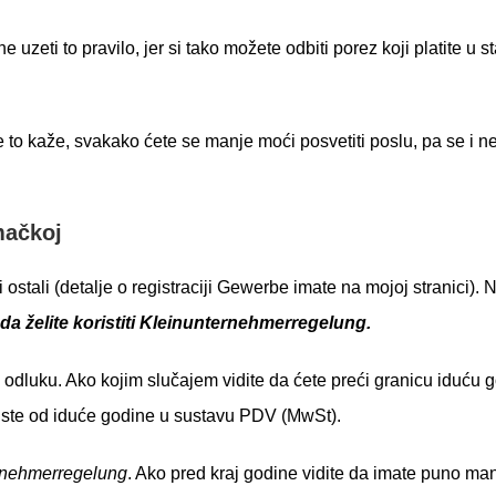
ne uzeti to pravilo, jer si tako možete odbiti porez koji platite u
 to kaže, svakako ćete se manje moći posvetiti poslu, pa se i 
mačkoj
i ostali (detalje o registraciji Gewerbe imate na mojoj stranici).
i da želite koristiti Kleinunternehmerregelung.
i odluku. Ako kojim slučajem vidite da ćete preći granicu iduću
da ste od iduće godine u sustavu PDV (MwSt).
rnehmerregelung
. Ako pred kraj godine vidite da imate puno ma