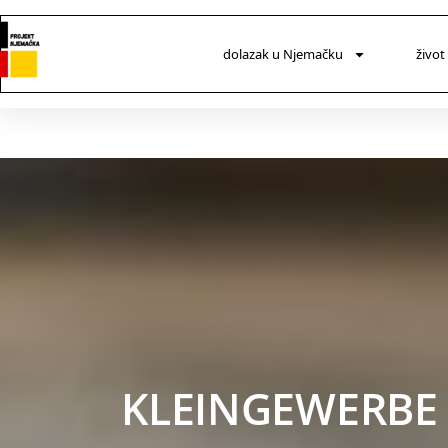
dolazak u Njemačku
život
KLEINGEWERBE 