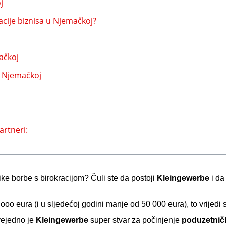
j
acije biznisa u Njemačkoj?
ačkoj
u Njemačkoj
artneri:
like borbe s birokracijom? Čuli ste da postoji
Kleingewerbe
i da
2 ooo eura (i u sljedećoj godini manje od 50 000 eura), to vrij
svejedno je
Kleingewerbe
super stvar za počinjenje
poduzetničk