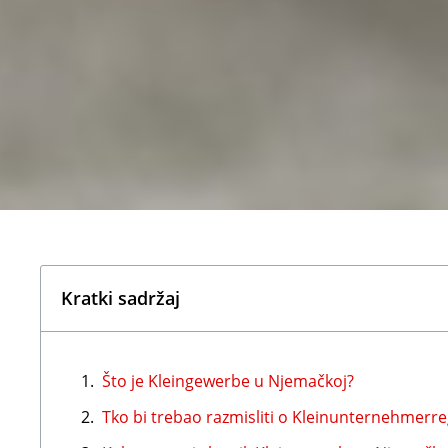
Kratki sadržaj
Što je Kleingewerbe u Njemačkoj?
Tko bi trebao razmisliti o Kleinunternehmerr