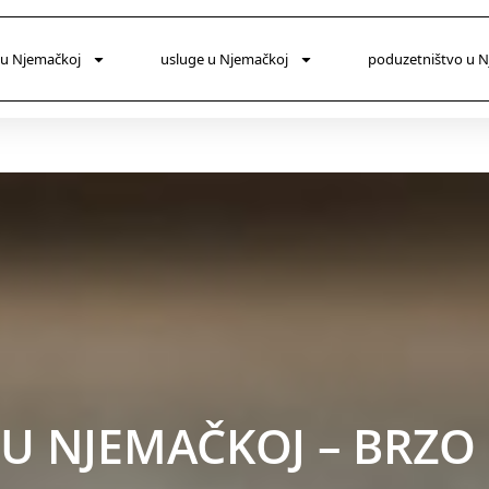
 u Njemačkoj
usluge u Njemačkoj
poduzetništvo u 
U NJEMAČKOJ – BRZO