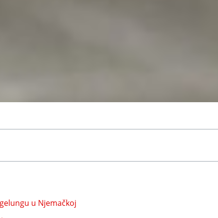
egelungu u Njemačkoj