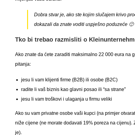
Dobra stvar je, ako ste kojim slučajem krivo proc
dokazali da znate voditi uspješno poduzeće 🙂
Tko bi trebao razmisliti o Kleinunterneh
Ako znate da ćete zaraditi maksimalno 22 000 eura na god
pitanja:
jesu li vam klijenti firme (B2B) ili osobe (B2C)
radite li vaš biznis kao glavni posao ili “sa strane”
jesu li vam troškovi i ulaganja u firmu veliki
Ako su vam privatne osobe vaši kupci (na primjer otvarate
niže cijene (ne morate dodavati 19% poreza na cijenu).
je).