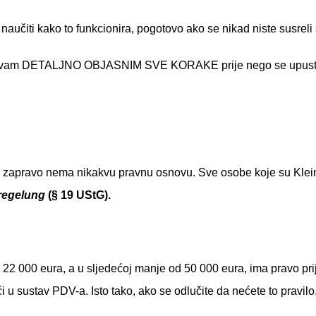
 naučiti kako to funkcionira, pogotovo ako se nikad niste susrel
t da vam DETALJNO OBJASNIM SVE KORAKE prije nego se upusti
to zapravo nema nikakvu pravnu osnovu. Sve osobe koje su Klei
regelung
(§ 19 UStG).
 22 000 eura, a u sljedećoj manje od 50 000 eura, ima pravo prija
ći u sustav PDV-a. Isto tako, ako se odlučite da nećete to pravil