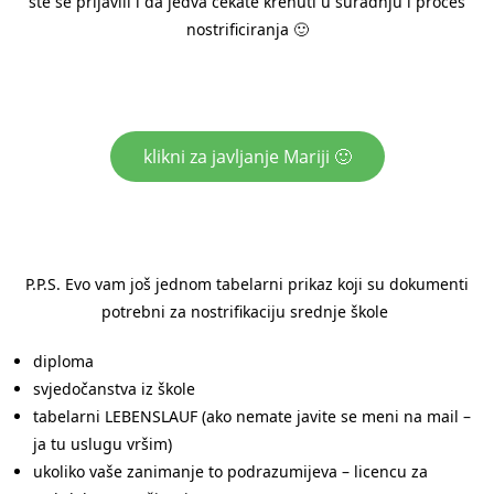
ste se prijavili i da jedva čekate krenuti u suradnju i proces
nostrificiranja 🙂
klikni za javljanje Mariji 🙂
P.P.S. Evo vam još jednom tabelarni prikaz koji su dokumenti
potrebni za nostrifikaciju srednje škole
diploma
svjedočanstva iz škole
tabelarni LEBENSLAUF (ako nemate javite se meni na mail –
ja tu uslugu vršim)
ukoliko vaše zanimanje to podrazumijeva – licencu za