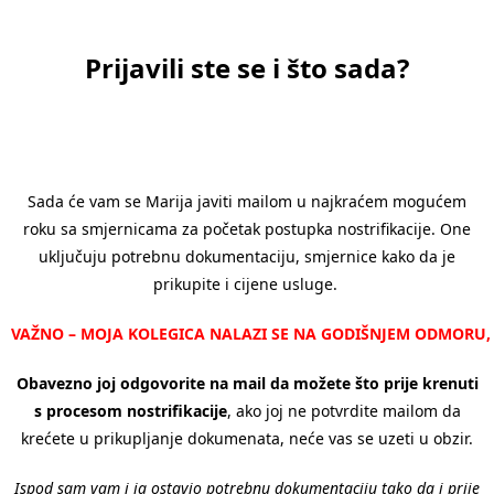
Prijavili ste se i što sada?
Sada će vam se Marija javiti mailom u najkraćem mogućem
roku sa smjernicama za početak postupka nostrifikacije. One
uključuju potrebnu dokumentaciju, smjernice kako da je
prikupite i cijene usluge.
VAŽNO – MOJA KOLEGICA NALAZI SE NA GODIŠNJEM ODMORU, I 
Obavezno joj odgovorite na mail da možete što prije krenuti
s procesom nostrifikacije
, ako joj ne potvrdite mailom da
krećete u prikupljanje dokumenata, neće vas se uzeti u obzir.
Ispod sam vam i ja ostavio potrebnu dokumentaciju tako da i prije