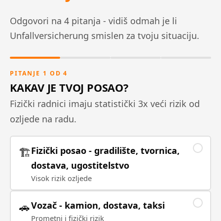
Odgovori na 4 pitanja - vidiš odmah je li
Unfallversicherung smislen za tvoju situaciju.
PITANJE 1 OD 4
KAKAV JE TVOJ POSAO?
Fizički radnici imaju statistički 3x veći rizik od
ozljede na radu.
Fizički posao - gradilište, tvornica,
🏗️
dostava, ugostitelstvo
Visok rizik ozljede
Vozač - kamion, dostava, taksi
🚗
Prometni i fizički rizik