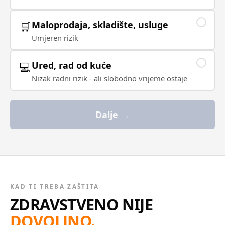
Maloprodaja, skladište, usluge
🛒
Umjeren rizik
Ured, rad od kuće
💻
Nizak radni rizik - ali slobodno vrijeme ostaje
Dalje →
KAD TI TREBA ZAŠTITA
ZDRAVSTVENO NIJE
DOVOLJNO.