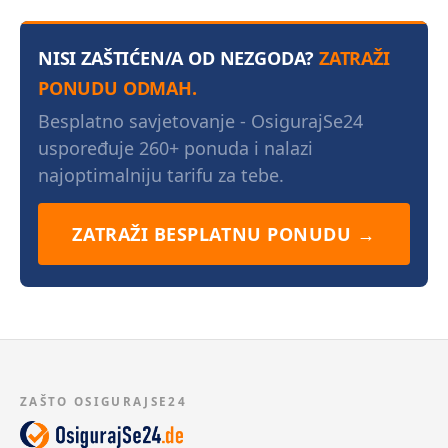
NISI ZAŠTIĆEN/A OD NEZGODA?
ZATRAŽI
PONUDU ODMAH.
Besplatno savjetovanje - OsigurajSe24
uspoređuje 260+ ponuda i nalazi
najoptimalniju tarifu za tebe.
ZATRAŽI BESPLATNU PONUDU →
ZAŠTO OSIGURAJSE24