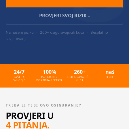
PROVJERI SVOJ RIZIK ↓
Na našem jeziku
·
260+ osiguravajućih kuća
·
Besplatno
savjetovanje
24/7
100%
260+
naš
ZAŠTITA
ISPLATA BEZ
OSIGURAVAJUĆIH
JEZIK
SVUGDJE
DOKTORA RECEPTA
KUĆA
TREBA LI TEBI OVO OSIGURANJE?
PROVJERI U
4 PITANJA.