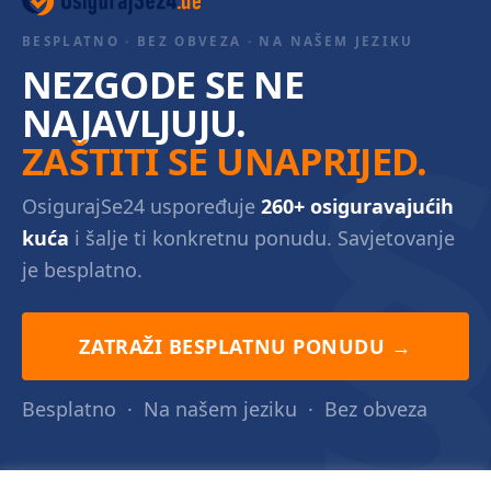
BESPLATNO · BEZ OBVEZA · NA NAŠEM JEZIKU
NEZGODE SE NE
NAJAVLJUJU.
ZAŠTITI SE UNAPRIJED.
OsigurajSe24 uspoređuje
260+ osiguravajućih
kuća
i šalje ti konkretnu ponudu. Savjetovanje
je besplatno.
ZATRAŽI BESPLATNU PONUDU →
Besplatno
·
Na našem jeziku
·
Bez obveza