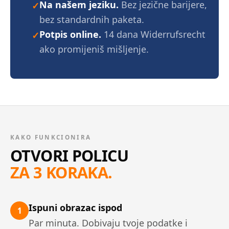
Na našem jeziku.
Bez jezične barijere,
✓
bez standardnih paketa.
Potpis online.
14 dana Widerrufsrecht
✓
ako promijeniš mišljenje.
KAKO FUNKCIONIRA
OTVORI POLICU
ZA 3 KORAKA.
Ispuni obrazac ispod
1
Par minuta. Dobivaju tvoje podatke i