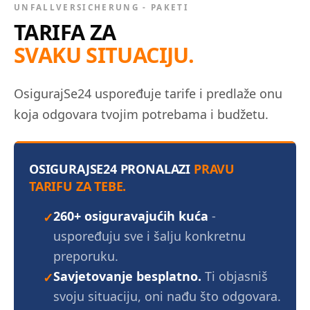
UNFALLVERSICHERUNG - PAKETI
TARIFA ZA
SVAKU SITUACIJU.
OsigurajSe24 uspoređuje tarife i predlaže onu
koja odgovara tvojim potrebama i budžetu.
OSIGURAJSE24 PRONALAZI
PRAVU
TARIFU ZA TEBE.
260+ osiguravajućih kuća
-
✓
uspoređuju sve i šalju konkretnu
preporuku.
Savjetovanje besplatno.
Ti objasniš
✓
svoju situaciju, oni nađu što odgovara.