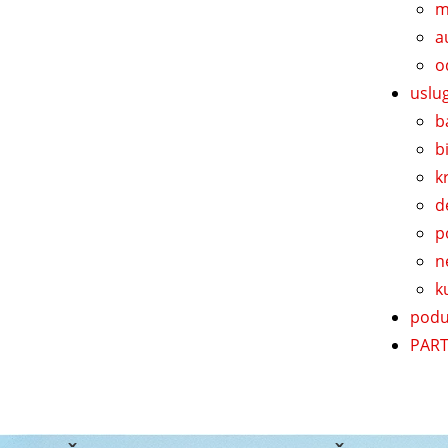
m
a
o
uslu
b
b
k
d
p
n
k
podu
PART