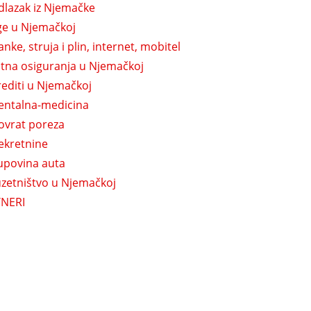
dlazak iz Njemačke
ge u Njemačkoj
anke, struja i plin, internet, mobitel
itna osiguranja u Njemačkoj
rediti u Njemačkoj
entalna-medicina
ovrat poreza
ekretnine
upovina auta
zetništvo u Njemačkoj
NERI