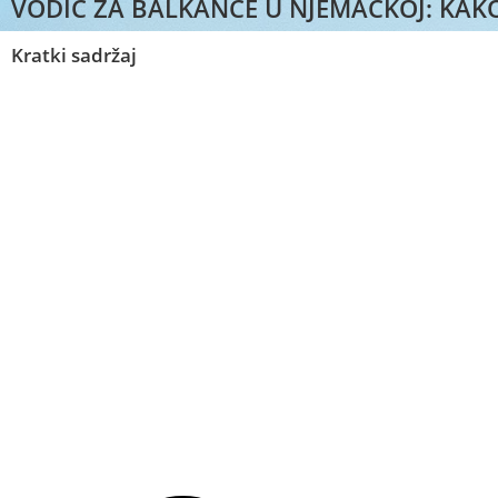
VODIČ ZA BALKANCE U NJEMAČKOJ: KAKO
Kratki sadržaj