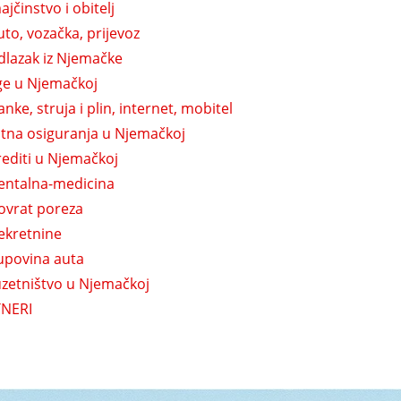
ajčinstvo i obitelj
uto, vozačka, prijevoz
dlazak iz Njemačke
ge u Njemačkoj
anke, struja i plin, internet, mobitel
itna osiguranja u Njemačkoj
rediti u Njemačkoj
entalna-medicina
ovrat poreza
ekretnine
upovina auta
zetništvo u Njemačkoj
NERI