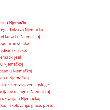
zak u Njemačku
regled viza za Njemačku
rvi koraci u Njemačkoj
opularne struke
edicinski sektor
jemački jezik
t u Njemačkoj
osao u Njemačkoj
tan u Njemačkoj
oktori i zdravstvene usluge
ocijalne usluge u Njemačkoj
irokracija u Njemačkoj
tkazi, školovanja, plaće, porezi