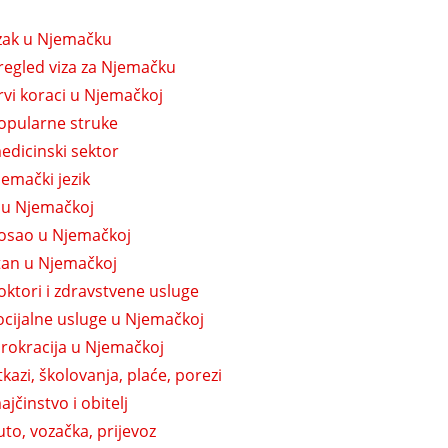
zak u Njemačku
regled viza za Njemačku
rvi koraci u Njemačkoj
opularne struke
edicinski sektor
jemački jezik
t u Njemačkoj
osao u Njemačkoj
tan u Njemačkoj
oktori i zdravstvene usluge
ocijalne usluge u Njemačkoj
irokracija u Njemačkoj
tkazi, školovanja, plaće, porezi
ajčinstvo i obitelj
uto, vozačka, prijevoz