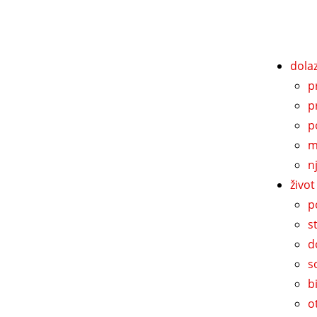
dola
p
p
p
m
n
živo
p
s
d
s
b
o