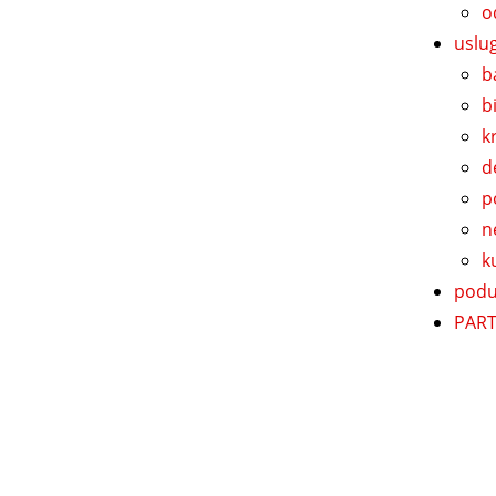
o
uslu
b
b
k
d
p
n
k
podu
PART