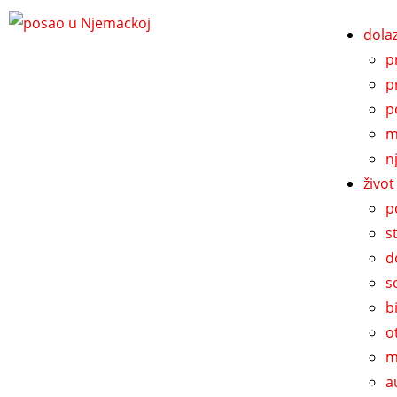
dola
p
p
p
m
n
živo
p
s
d
s
b
o
m
a