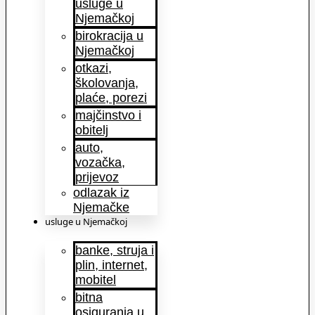
usluge u
Njemačkoj
birokracija u
Njemačkoj
otkazi,
školovanja,
plaće, porezi
majčinstvo i
obitelj
auto,
vozačka,
prijevoz
odlazak iz
Njemačke
usluge u Njemačkoj
banke, struja i
plin, internet,
mobitel
bitna
osiguranja u