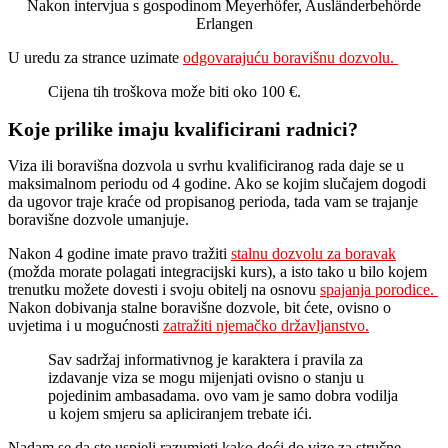
Nakon intervjua s gospodinom Meyerhöfer, Ausländerbehörde
Erlangen
U uredu za strance uzimate
odgovarajuću boravišnu dozvolu.
Cijena tih troškova može biti oko 100 €.
Koje prilike imaju kvalificirani radnici?
Viza ili boravišna dozvola u svrhu kvalificiranog rada daje se u
maksimalnom periodu od 4 godine. Ako se kojim slučajem dogodi
da ugovor traje kraće od propisanog perioda, tada vam se trajanje
boravišne dozvole umanjuje.
Nakon 4 godine imate pravo tražiti
stalnu dozvolu za boravak
(možda morate polagati integracijski kurs), a isto tako u bilo kojem
trenutku možete dovesti i svoju obitelj na osnovu
spajanja porodice.
Nakon dobivanja stalne boravišne dozvole, bit ćete, ovisno o
uvjetima i u mogućnosti
zatražiti njemačko državljanstvo.
Sav sadržaj informativnog je karaktera i pravila za
izdavanje viza se mogu mijenjati ovisno o stanju u
pojedinim ambasadama. ovo vam je samo dobra vodilja
u kojem smjeru sa apliciranjem trebate ići.
Nadam se da ste uspjeli razumjeti kako doći do vize za stručne