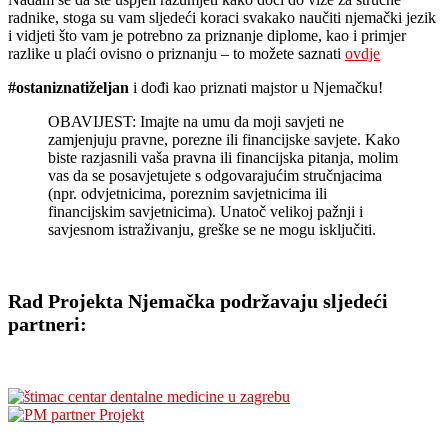
radnike, stoga su vam sljedeći koraci svakako naučiti njemački jezik
i vidjeti što vam je potrebno za priznanje diplome, kao i primjer
razlike u plaći ovisno o priznanju – to možete saznati
ovdje
#ostaniznatiželjan
i dođi kao priznati majstor u Njemačku!
OBAVIJEST: Imajte na umu da moji savjeti ne
zamjenjuju pravne, porezne ili financijske savjete. Kako
biste razjasnili vaša pravna ili financijska pitanja, molim
vas da se posavjetujete s odgovarajućim stručnjacima
(npr. odvjetnicima, poreznim savjetnicima ili
financijskim savjetnicima). Unatoč velikoj pažnji i
savjesnom istraživanju, greške se ne mogu isključiti.
Rad Projekta Njemačka podržavaju sljedeći
partneri: