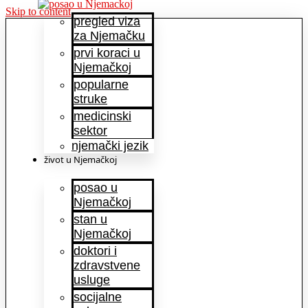
Skip to content
pregled viza
za Njemačku
prvi koraci u
Njemačkoj
popularne
struke
medicinski
sektor
njemački jezik
život u Njemačkoj
posao u
Njemačkoj
stan u
Njemačkoj
doktori i
zdravstvene
usluge
socijalne