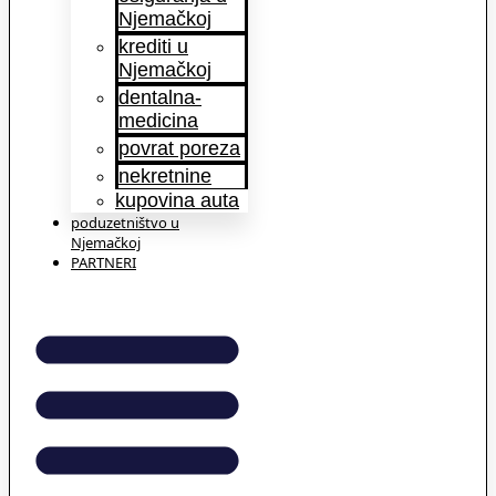
Njemačkoj
krediti u
Njemačkoj
dentalna-
medicina
povrat poreza
nekretnine
kupovina auta
poduzetništvo u
Njemačkoj
PARTNERI