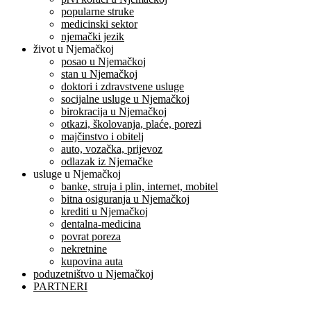
popularne struke
medicinski sektor
njemački jezik
život u Njemačkoj
posao u Njemačkoj
stan u Njemačkoj
doktori i zdravstvene usluge
socijalne usluge u Njemačkoj
birokracija u Njemačkoj
otkazi, školovanja, plaće, porezi
majčinstvo i obitelj
auto, vozačka, prijevoz
odlazak iz Njemačke
usluge u Njemačkoj
banke, struja i plin, internet, mobitel
bitna osiguranja u Njemačkoj
krediti u Njemačkoj
dentalna-medicina
povrat poreza
nekretnine
kupovina auta
poduzetništvo u Njemačkoj
PARTNERI