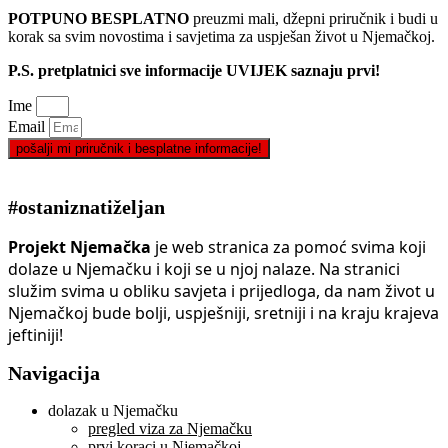
POTPUNO BESPLATNO
preuzmi mali, džepni priručnik i budi u
korak sa svim novostima i savjetima za uspješan život u Njemačkoj.
P.S. pretplatnici sve informacije UVIJEK saznaju prvi!
Ime
Email
pošalji mi priručnik i besplatne informacije!
#ostaniznatiželjan
Projekt Njemačka
je web stranica za pomoć svima koji
dolaze u Njemačku i koji se u njoj nalaze. Na stranici
služim svima u obliku savjeta i prijedloga, da nam život u
Njemačkoj bude bolji, uspješniji, sretniji i na kraju krajeva
jeftiniji!
Navigacija
dolazak u Njemačku
pregled viza za Njemačku
prvi koraci u Njemačkoj