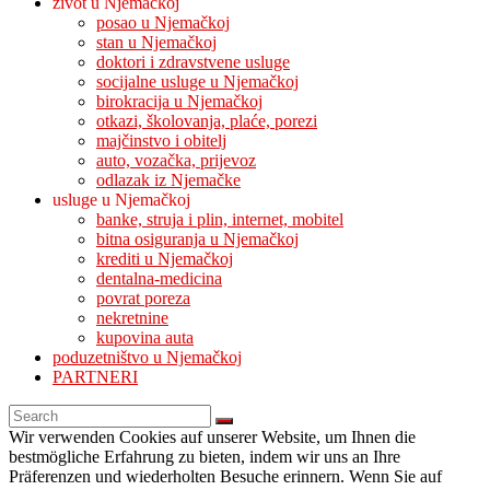
život u Njemačkoj
posao u Njemačkoj
stan u Njemačkoj
doktori i zdravstvene usluge
socijalne usluge u Njemačkoj
birokracija u Njemačkoj
otkazi, školovanja, plaće, porezi
majčinstvo i obitelj
auto, vozačka, prijevoz
odlazak iz Njemačke
usluge u Njemačkoj
banke, struja i plin, internet, mobitel
bitna osiguranja u Njemačkoj
krediti u Njemačkoj
dentalna-medicina
povrat poreza
nekretnine
kupovina auta
poduzetništvo u Njemačkoj
PARTNERI
Wir verwenden Cookies auf unserer Website, um Ihnen die
bestmögliche Erfahrung zu bieten, indem wir uns an Ihre
Präferenzen und wiederholten Besuche erinnern. Wenn Sie auf