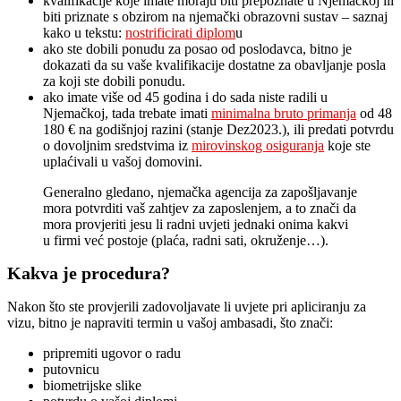
kvalifikacije koje imate moraju biti prepoznate u Njemačkoj ili
biti priznate s obzirom na njemački obrazovni sustav – saznaj
kako u tekstu:
nostrificirati diplom
u
ako ste dobili ponudu za posao od poslodavca, bitno je
dokazati da su vaše kvalifikacije dostatne za obavljanje posla
za koji ste dobili ponudu.
ako imate više od 45 godina i do sada niste radili u
Njemačkoj, tada trebate imati
minimalna bruto primanja
od 48
180 € na godišnjoj razini (stanje Dez2023.), ili predati potvrdu
o dovoljnim sredstvima iz
mirovinskog osiguranja
koje ste
uplaćivali u vašoj domovini.
Generalno gledano, njemačka agencija za zapošljavanje
mora potvrditi vaš zahtjev za zaposlenjem, a to znači da
mora provjeriti jesu li radni uvjeti jednaki onima kakvi
u firmi već postoje (plaća, radni sati, okruženje…).
Kakva je procedura?
Nakon što ste provjerili zadovoljavate li uvjete pri apliciranju za
vizu, bitno je napraviti termin u vašoj ambasadi, što znači:
pripremiti ugovor o radu
putovnicu
biometrijske slike