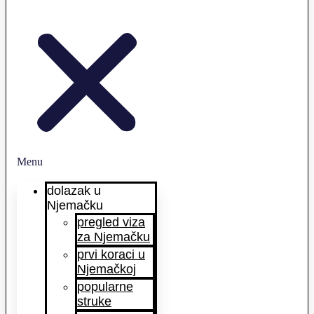
Menu
dolazak u
Njemačku
pregled viza
za Njemačku
prvi koraci u
Njemačkoj
popularne
struke