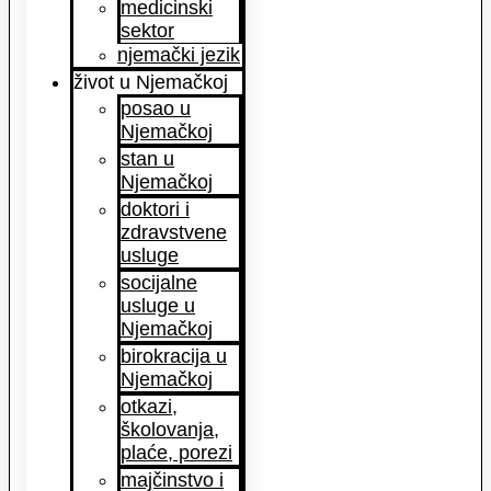
medicinski
sektor
njemački jezik
život u Njemačkoj
posao u
Njemačkoj
stan u
Njemačkoj
doktori i
zdravstvene
usluge
socijalne
usluge u
Njemačkoj
birokracija u
Njemačkoj
otkazi,
školovanja,
plaće, porezi
majčinstvo i