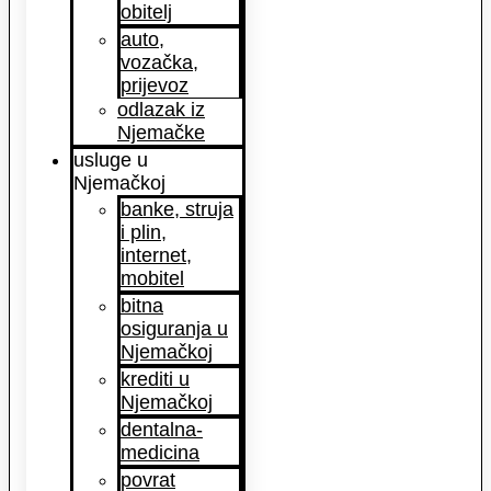
obitelj
auto,
vozačka,
prijevoz
odlazak iz
Njemačke
usluge u
Njemačkoj
banke, struja
i plin,
internet,
mobitel
bitna
osiguranja u
Njemačkoj
krediti u
Njemačkoj
dentalna-
medicina
povrat