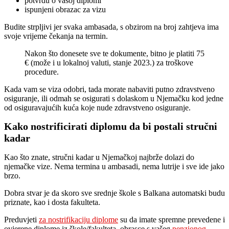
potvrdu o vašoj diplomi
ispunjeni obrazac za vizu
Budite strpljivi jer svaka ambasada, s obzirom na broj zahtjeva ima
svoje vrijeme čekanja na termin.
Nakon što donesete sve te dokumente, bitno je platiti 75
€ (može i u lokalnoj valuti, stanje 2023.) za troškove
procedure.
Kada vam se viza odobri, tada morate nabaviti putno zdravstveno
osiguranje, ili odmah se osigurati s dolaskom u Njemačku kod jedne
od osiguravajućih kuća koje nude zdravstveno osiguranje.
Kako nostrificirati diplomu da bi postali stručni
kadar
Kao što znate, stručni kadar u Njemačkoj najbrže dolazi do
njemačke vize. Nema termina u ambasadi, nema lutrije i sve ide jako
brzo.
Dobra stvar je da skoro sve srednje škole s Balkana automatski budu
priznate, kao i dosta fakulteta.
Preduvjeti
za nostrifikaciju diplome
su da imate spremne prevedene i
ovjerene diplome iz škole/fakulteta, obrasce s vašeg
penzionog